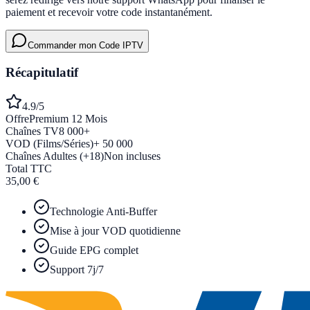
paiement et recevoir votre code instantanément.
Commander mon Code IPTV
Récapitulatif
4.9/5
Offre
Premium 12 Mois
Chaînes TV
8 000+
VOD (Films/Séries)
+ 50 000
Chaînes Adultes (+18)
Non incluses
Total TTC
35,00 €
Technologie Anti-Buffer
Mise à jour VOD quotidienne
Guide EPG complet
Support 7j/7